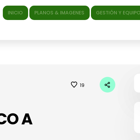
ICIO
PLANOS & IMAGENES
GESTIÓN Y EQUIPO
EL AR
19
CO A