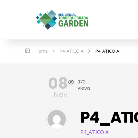
IN
Home
P4_ATICO A
P4_ATICO A
08
373
Views
Nov
P4_ATI
P4_ATICO A