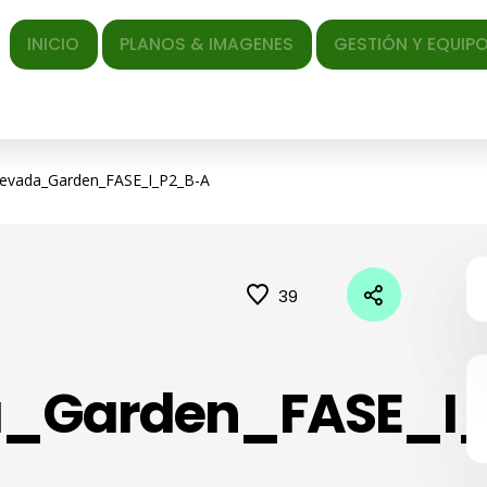
ICIO
PLANOS & IMAGENES
GESTIÓN Y EQUIPO
EL AR
evada_Garden_FASE_I_P2_B-A
39
_Garden_FASE_I