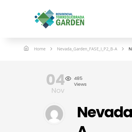
IN
Home
Nevada_Garden_FASE_I_P2_B-A
N
04
485
Views
Nov
Nevada
A