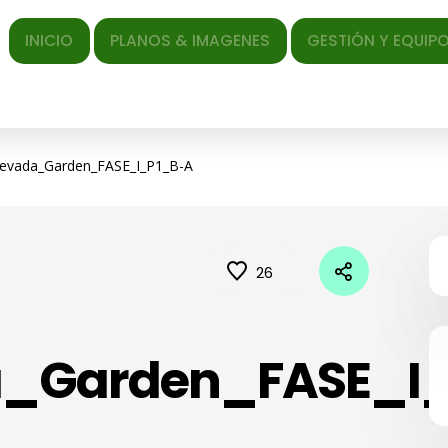
ICIO
PLANOS & IMAGENES
GESTIÓN Y EQUIPO
EL AR
evada_Garden_FASE_I_P1_B-A
26
_Garden_FASE_I_