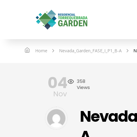
IN
Home
Nevada_Garden_FASE_I_P1_B-A
N
04
358
Views
Nov
Nevada
A