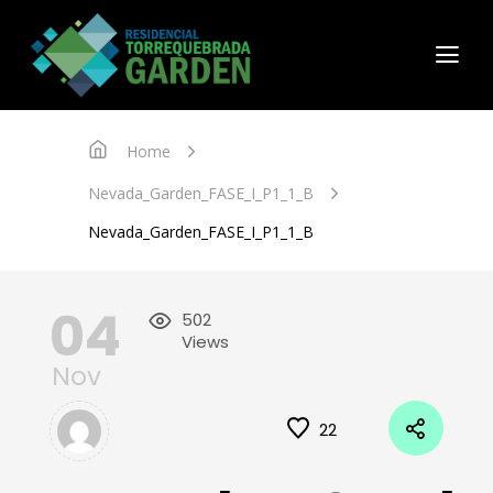
Home
Nevada_Garden_FASE_I_P1_1_B
Nevada_Garden_FASE_I_P1_1_B
04
502
Views
Nov
22