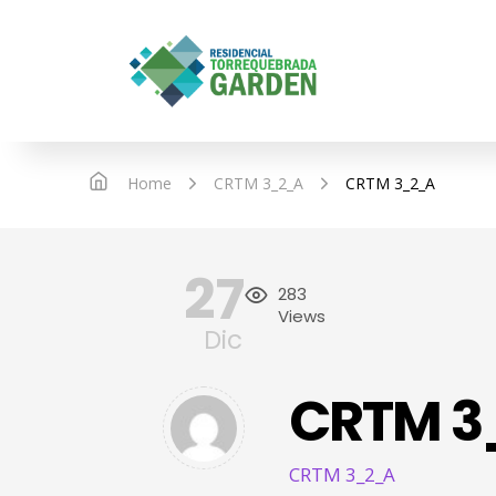
IN
Home
CRTM 3_2_A
CRTM 3_2_A
27
283
Views
Dic
CRTM 3
CRTM 3_2_A