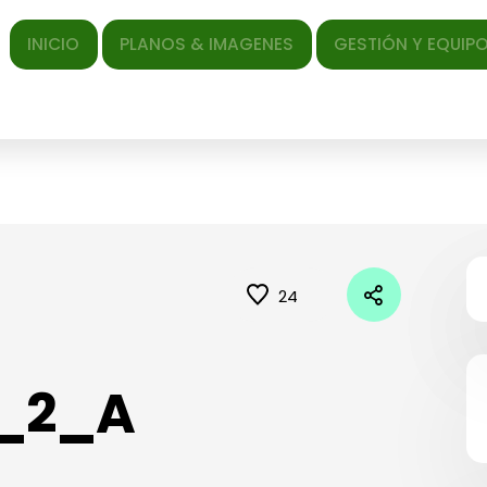
ICIO
PLANOS & IMAGENES
GESTIÓN Y EQUIPO
EL AR
24
_2_A