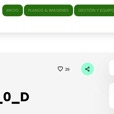
ICIO
PLANOS & IMAGENES
GESTIÓN Y EQUIPO
EL AR
29
_0_D