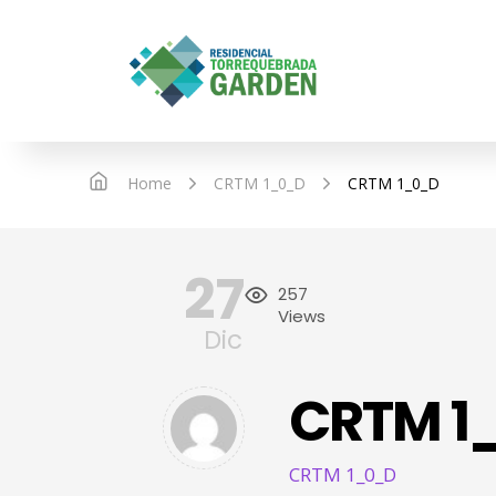
IN
Home
CRTM 1_0_D
CRTM 1_0_D
27
257
Views
Dic
CRTM 1
CRTM 1_0_D