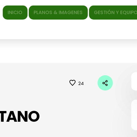
ICIO
PLANOS & IMAGENES
GESTIÓN Y EQUIPO
EL AR
24
OTANO