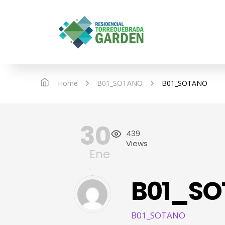
IN
Home
B01_SOTANO
B01_SOTANO
30
439
Views
Ene
B01_S
B01_SOTANO