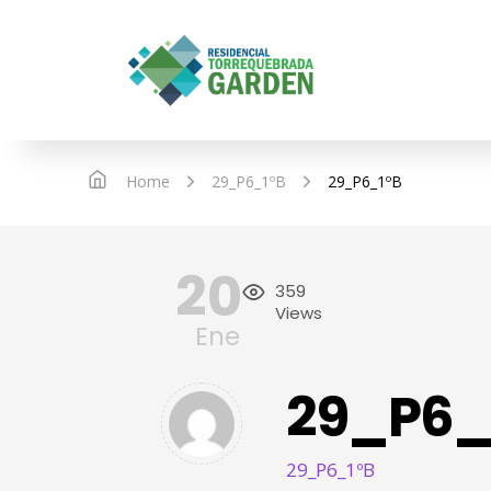
IN
Home
29_P6_1ºB
29_P6_1ºB
20
359
Views
Ene
29_P6_
29_P6_1ºB