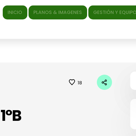
ICIO
PLANOS & IMAGENES
GESTIÓN Y EQUIPO
EL AR
18
1ºB