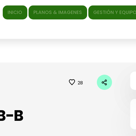
ICIO
PLANOS & IMAGENES
GESTIÓN Y EQUIPO
EL AR
28
B-B