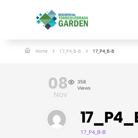
IN
Home
17_P4_B-B
17_P4_B-B
08
358
Views
Nov
17_P4_
17_P4_B-B