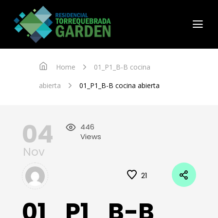
Home
01_P1_B-B cocina
abierta
01_P1_B-B cocina abierta
04
446
Views
Nov
21
01_P1_B-B