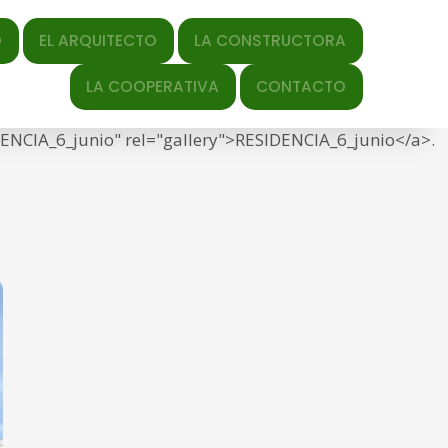
QUITECTO
LA CONSTRUCTORA
y-date" datetime="2021-06-
LA COOPERATIVA
CONTACTO
ds/2021/06/RESIDENCIA_6_junio.png" title="Link to
IDENCIA_6_junio" rel="gallery">RESIDENCIA_6_junio</a>.