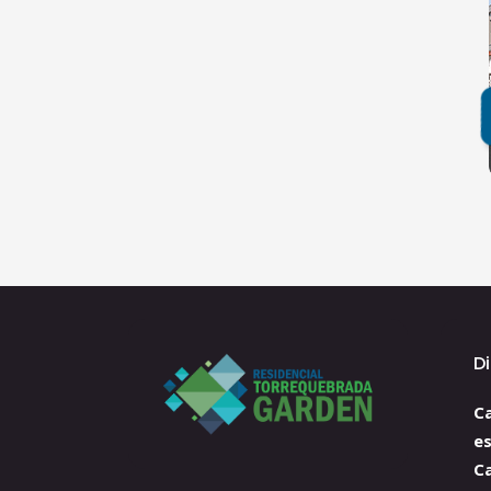
D
Ca
e
C