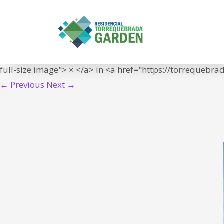
RESIDENCIA_6_jun
IN
<span class="meta-prep meta-prep-entry-date">Publish
15T12:21:13+01:00">15/06/2021</time></span> at <a hr
full-size image"> × </a> in <a href="https://torrequebr
← Previous
Next →