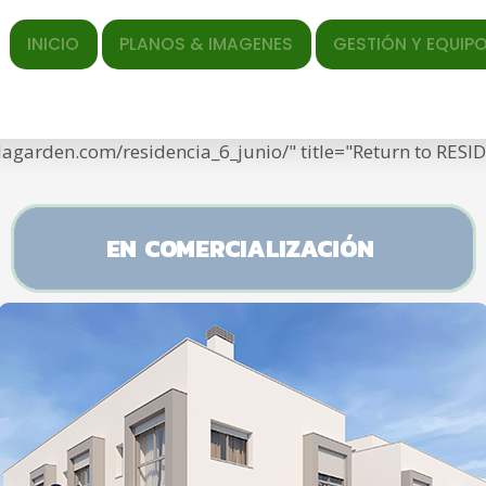
io
ICIO
PLANOS & IMAGENES
GESTIÓN Y EQUIPO
EL AR
ed </span> <span class="entry-date"><time class="entr
ef="https://torrequebradagarden.com/wp-content/uploa
adagarden.com/residencia_6_junio/" title="Return to RES