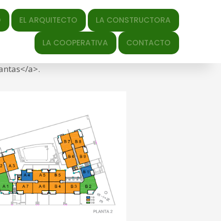
QUITECTO
LA CONSTRUCTORA
y-date" datetime="2024-10-
LA COOPERATIVA
CONTACTO
/2024/10/plantas.png" title="Link to full-size
lantas</a>.