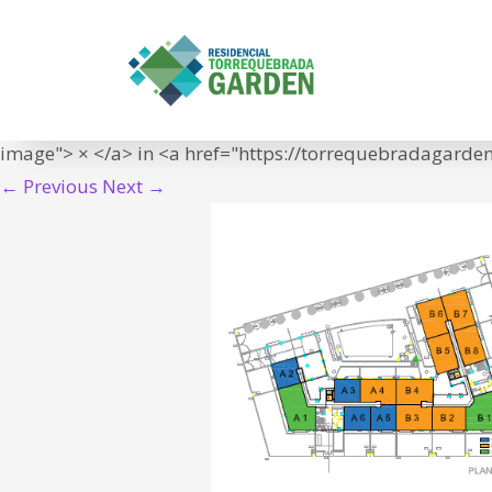
plantas
IN
<span class="meta-prep meta-prep-entry-date">Publish
25T19:42:12+01:00">25/10/2024</time></span> at <a hre
image"> × </a> in <a href="https://torrequebradagarden.
← Previous
Next →