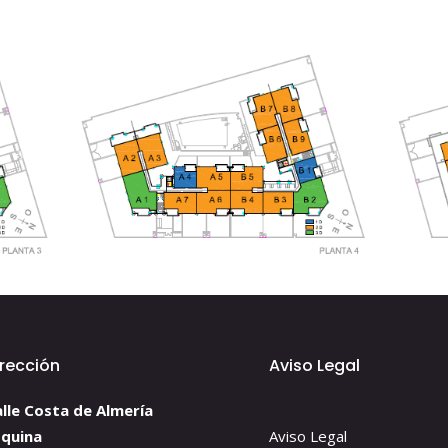
irección
Aviso Legal
lle Costa de Almería
squina
Aviso Legal