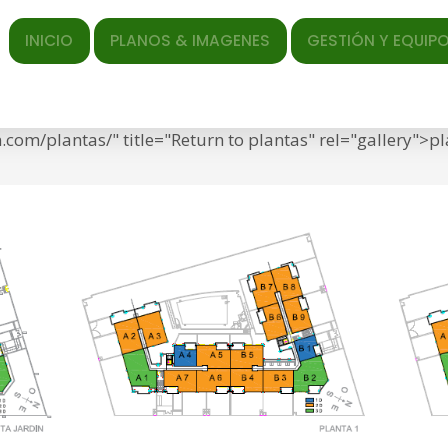
ICIO
PLANOS & IMAGENES
GESTIÓN Y EQUIPO
EL AR
ed </span> <span class="entry-date"><time class="entr
f="https://torrequebradagarden.com/wp-content/uploads
com/plantas/" title="Return to plantas" rel="gallery">p