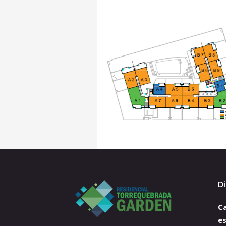
D
Ca
e