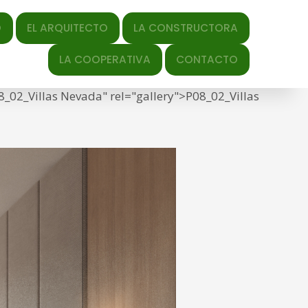
QUITECTO
LA CONSTRUCTORA
y-date" datetime="2021-05-
LA COOPERATIVA
CONTACTO
s/2021/05/P08_02_Villas-Nevada.jpg" title="Link to
8_02_Villas Nevada" rel="gallery">P08_02_Villas