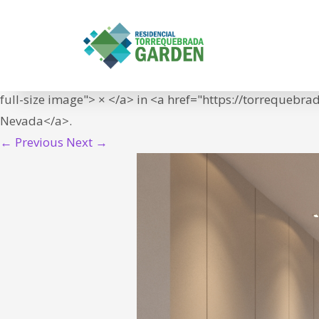
P08_02_Villas Ne
IN
<span class="meta-prep meta-prep-entry-date">Publish
14T12:39:57+01:00">14/05/2021</time></span> at <a hr
full-size image"> × </a> in <a href="https://torrequebr
Nevada</a>.
← Previous
Next →