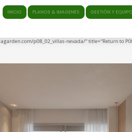
vada
ICIO
PLANOS & IMAGENES
GESTIÓN Y EQUIPO
EL AR
ed </span> <span class="entry-date"><time class="entr
ef="https://torrequebradagarden.com/wp-content/upload
adagarden.com/p08_02_villas-nevada/" title="Return to P0