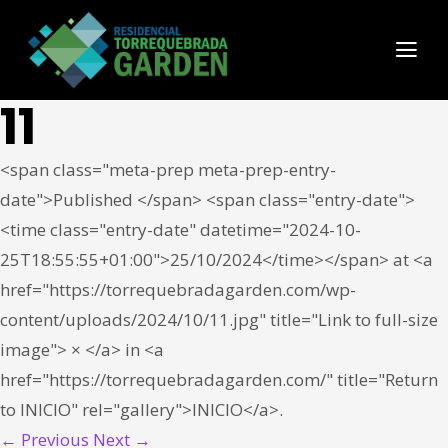
11
<span class="meta-prep meta-prep-entry-
date">Published </span> <span class="entry-date">
<time class="entry-date" datetime="2024-10-
25T18:55:55+01:00">25/10/2024</time></span> at <a
href="https://torrequebradagarden.com/wp-
content/uploads/2024/10/11.jpg" title="Link to full-size
image"> × </a> in <a
href="https://torrequebradagarden.com/" title="Return
to INICIO" rel="gallery">INICIO</a>.
← Previous
Next →