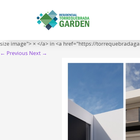
un metro cubico
IN
<span class="meta-prep meta-prep-entry-date">Publish
06T07:39:54+01:00">06/09/2022</time></span> at <a hre
size image"> × </a> in <a href="https://torrequebradag
← Previous
Next →