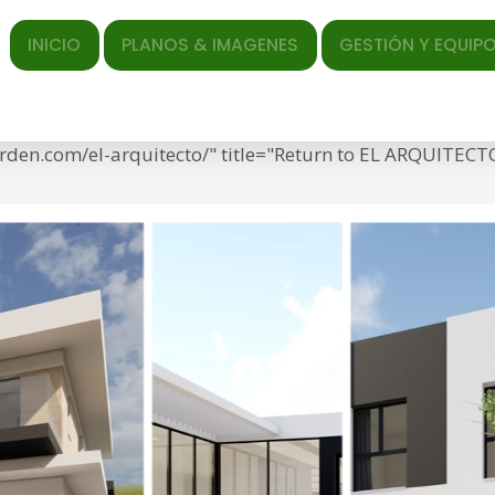
ICIO
PLANOS & IMAGENES
GESTIÓN Y EQUIPO
EL AR
ed </span> <span class="entry-date"><time class="entr
f="https://torrequebradagarden.com/wp-content/uploads
arden.com/el-arquitecto/" title="Return to EL ARQUITEC