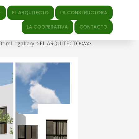
QUITECTO
LA CONSTRUCTORA
y-date" datetime="2022-09-
LA COOPERATIVA
CONTACTO
/2022/09/un-metro-cubico.jpg" title="Link to full-
TO" rel="gallery">EL ARQUITECTO</a>.