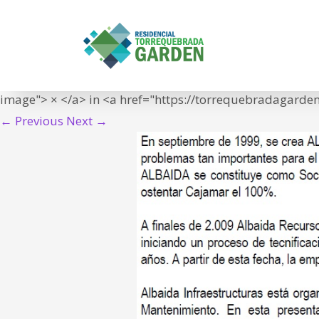
texto albaida
IN
<span class="meta-prep meta-prep-entry-date">Publish
22T07:58:36+01:00">22/04/2020</time></span> at <a hre
image"> × </a> in <a href="https://torrequebradagard
← Previous
Next →