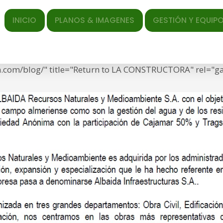
ICIO
PLANOS & IMAGENES
GESTIÓN Y EQUIPO
EL AR
ed </span> <span class="entry-date"><time class="entr
f="https://torrequebradagarden.com/wp-content/uploads/
en.com/blog/" title="Return to LA CONSTRUCTORA" rel=