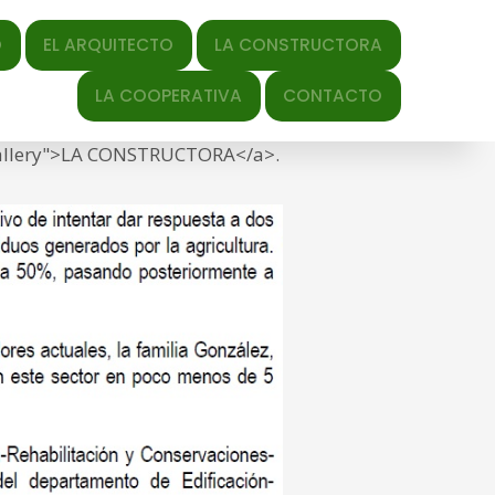
QUITECTO
LA CONSTRUCTORA
y-date" datetime="2020-04-
LA COOPERATIVA
CONTACTO
2020/04/texto-albaida.jpg" title="Link to full-size
"gallery">LA CONSTRUCTORA</a>.