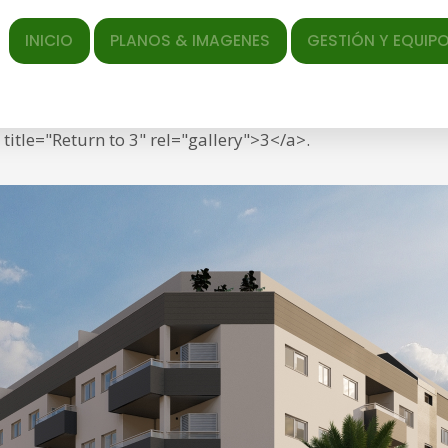
ICIO
PLANOS & IMAGENES
GESTIÓN Y EQUIPO
EL AR
ed </span> <span class="entry-date"><time class="entr
f="https://torrequebradagarden.com/wp-content/uploads/
itle="Return to 3" rel="gallery">3</a>.