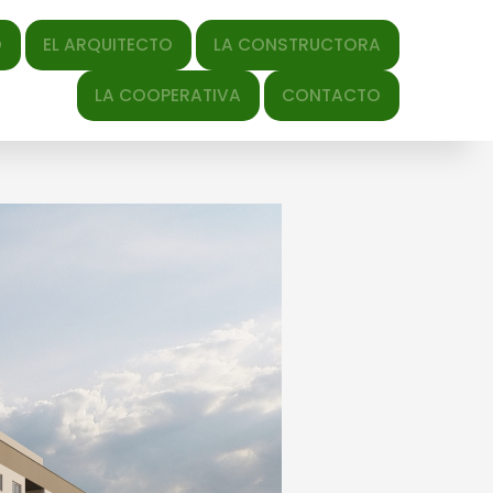
QUITECTO
LA CONSTRUCTORA
y-date" datetime="2024-10-
LA COOPERATIVA
CONTACTO
2024/10/3-1.jpg" title="Link to full-size image"> ×