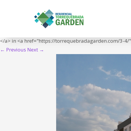
3
IN
<span class="meta-prep meta-prep-entry-date">Publish
25T19:24:22+01:00">25/10/2024</time></span> at <a hre
</a> in <a href="https://torrequebradagarden.com/3-4/" t
← Previous
Next →