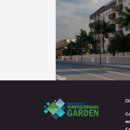
D
Ca
e
C