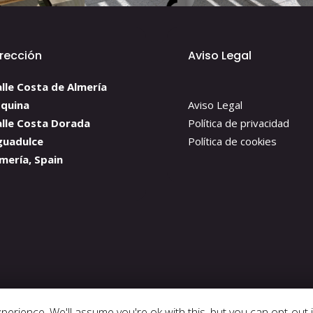
irección
Aviso Legal
lle Costa de Almería
squina
Aviso Legal
alle Costa Dorada
Política de privacidad
guadulce
Política de cookies
mería, Spain
Copyright 2023 
erience. We'll assume you're ok with this, but you can opt-out i