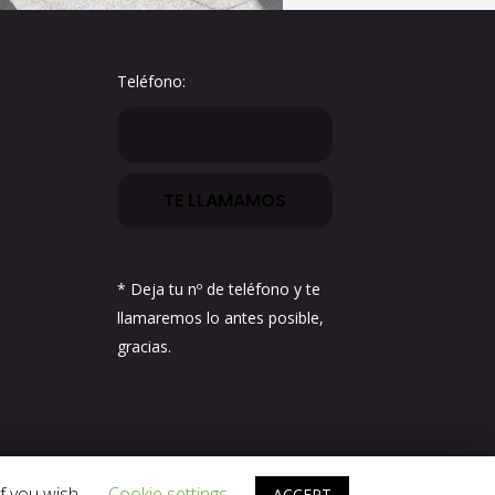
Teléfono:
* Deja tu nº de teléfono y te
llamaremos lo antes posible,
gracias.
Residencial Torrequebrada Garden
f you wish.
Cookie settings
ACCEPT