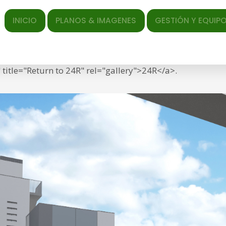
ICIO
PLANOS & IMAGENES
GESTIÓN Y EQUIPO
EL AR
ed </span> <span class="entry-date"><time class="entr
f="https://torrequebradagarden.com/wp-content/uploads
title="Return to 24R" rel="gallery">24R</a>.