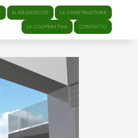
QUITECTO
LA CONSTRUCTORA
y-date" datetime="2020-04-
LA COOPERATIVA
CONTACTO
/2020/04/24R.jpg" title="Link to full-size image"> ×