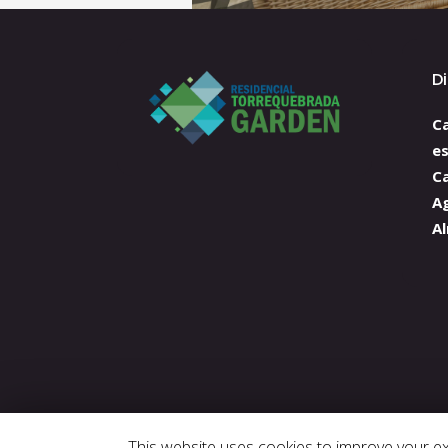
D
Ca
e
C
A
Al
This website uses cookies to improve your exp