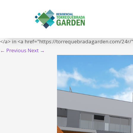
24R
IN
<span class="meta-prep meta-prep-entry-date">Publish
16T11:04:08+01:00">16/04/2020</time></span> at <a hre
</a> in <a href="https://torrequebradagarden.com/24r/" 
← Previous
Next →