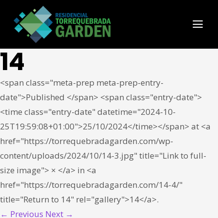
14
<span class="meta-prep meta-prep-entry-
date">Published </span> <span class="entry-date">
<time class="entry-date" datetime="2024-10-
25T19:59:08+01:00">25/10/2024</time></span> at <a
href="https://torrequebradagarden.com/wp-
content/uploads/2024/10/14-3.jpg" title="Link to full-
size image"> × </a> in <a
href="https://torrequebradagarden.com/14-4/"
title="Return to 14" rel="gallery">14</a>.
← Previous
Next →