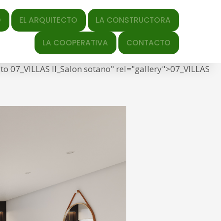
QUITECTO
LA CONSTRUCTORA
y-date" datetime="2022-01-
LA COOPERATIVA
CONTACTO
s/2022/01/07_VILLAS-II_Salon-sotano.jpg" title="Link
 to 07_VILLAS II_Salon sotano" rel="gallery">07_VILLAS