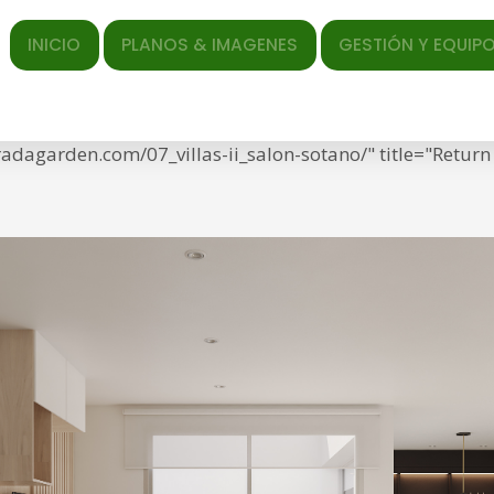
n sotano
ICIO
PLANOS & IMAGENES
GESTIÓN Y EQUIPO
EL AR
ed </span> <span class="entry-date"><time class="entr
ef="https://torrequebradagarden.com/wp-content/upload
bradagarden.com/07_villas-ii_salon-sotano/" title="Return