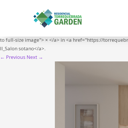
07_VILLAS II_Salo
IN
<span class="meta-prep meta-prep-entry-date">Publish
14T10:55:36+01:00">14/01/2022</time></span> at <a hr
to full-size image"> × </a> in <a href="https://torreque
II_Salon sotano</a>.
← Previous
Next →